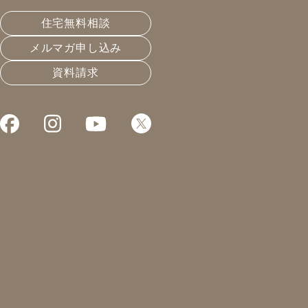
佐藤 啓介
北村 将利
住宅無料相談
メルマガ申し込み
山下 滉人
梨ヶ瀬 信也
資料請求
森 友美子
森 美奈子
森島 朱音
瀬尾 あゆみ
田口 功
篠田 誠也
記事がありません