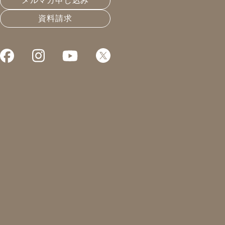
メルマガ申し込み
資料請求
『木工家ウィークN
皆さんこんにちは、新入社員の三輪で
私たちが入社して、早いもので２か月
毎日覚えることがいっぱいの目まぐる
ります。
さて、本日は木の製品に関するイベン