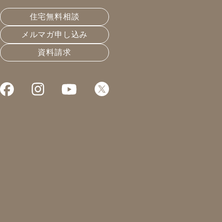
ますか？
住宅無料相談
メルマガ申し込み
皆さんこんにちは！
資料請求
凰建設株式会社 工事部の山下です。
先週、事務所の隣にあるお店がオープンしました！！
ふくろうの宴 凜々さんという人気カフェです。
店内の出入口にはふくろう
のココちゃんがお出迎えを
してくれます。
なんと！本物のふくろうさんです！！
なかなか動かないので置物と思われがちですが、元気な
子ですよ♪
突貫工事になりましたが私自身、とても良い経験が出来
たお店になります。