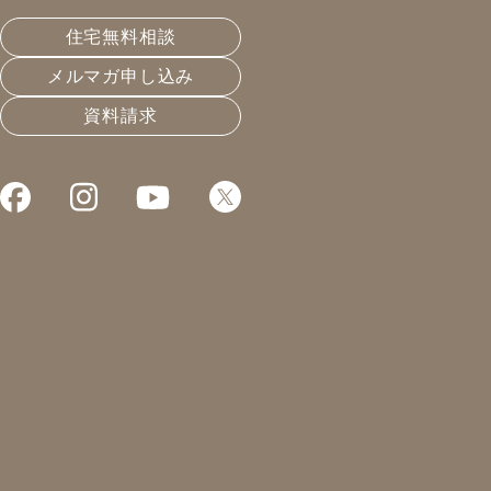
皆様こんにちは、凰建設の梨ｹ瀬です。
住宅無料相談
梅雨と言っても本当によく降りますね！
メルマガ申し込み
本日はH様邸 敷地の調査に行って来ました。
資料請求
設計の前にしっかりと近隣等の現状を把握するところか
ら始めます。
（雨降りの時でしかわからないこともあります。）
さて、先日完成検査を真剣に笑顔でさせて頂きました。
お客様と順番に確認させて頂きます・・
「今だけでなく40年後50年後の事をよく考えられ、
やっぱり＜生づくりの家＞だなっ～て、言っていただい
てました。」