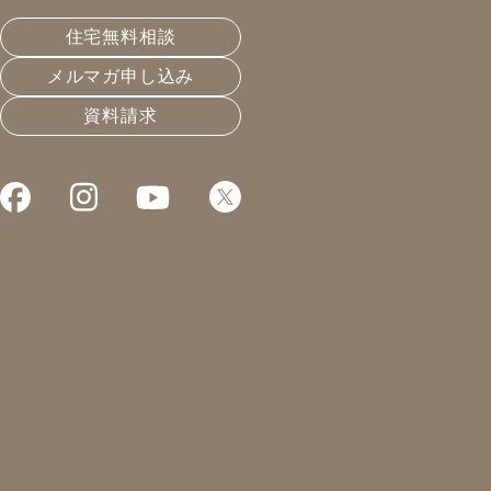
こんにちは！凰建設の森島です。
住宅無料相談
小牧市での内覧会にお越し頂いた皆様、ありがとうござ
メルマガ申し込み
いました！
資料請求
杉、漆喰、畳の和の雰囲気。なんと言っても室内の香り
が良いとの感想が多かったです♪
内覧会の合間には…
エアコンの実測勉強会！