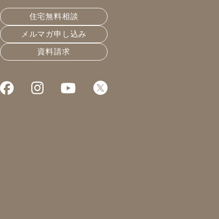
k様邸では、解体が終わり床の下地を作っています。昔
住宅無料相談
の大工さんの仕事は釘を使わない仕事がたくさん！会社
メルマガ申し込み
の若い子にはこうゆう所に関心を抱いてほしいですねー
資料請求