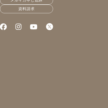
メルマガ申し込み
資料請求
外構と駐車場の整
皆さんこんにちは！
凰建設株式会社 工事部の山下です。
先日、健康診断があったのですが色々
身長体重、視力、聴力検査などあるの
思い返すとお菓子の食べ過ぎですね