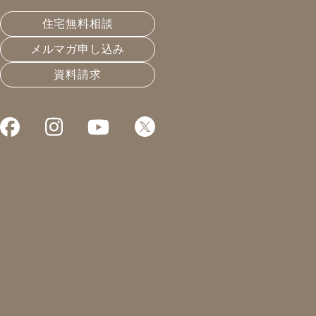
ない
住宅無料相談
メルマガ申し込み
こんにちは！凰建設の森島です。
資料請求
とあるアクセサリー屋さんにて…
洋服は着て汚れたら、洗濯をしてまた着る。洗濯機に
放ってそのまま乾燥までかけれちゃう服もあれば、乾燥
機には入れたくないオシャレ着もある。はたまた家では
洗わずクリーニングに出すような服もある。
きちんと服に合ったメンテナンスをしながら使うのに、
アクセサリーは壊れるまで使おうとする人が多い。
太って入らなくなったらパーツを足して入るようにすれ
ばいい。ピアスを片方無くしたら、片方だけ作ればい
い、もしくは違うアクセサリーに作り替えたらいい。メ
ンテナンスが必要になったらいつでも連絡してね。