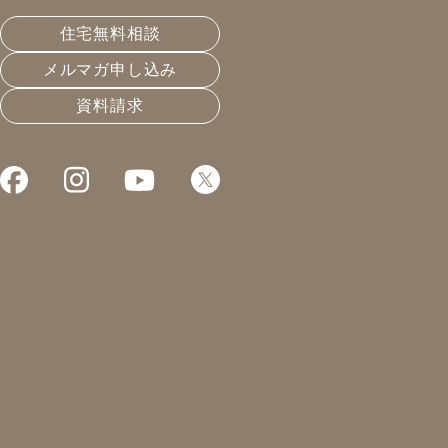
こんにちは、工事部の佐藤です。k様邸リフォーム工事
住宅無料相談
では、点検口を取り付けました。
メルマガ申し込み
資料請求