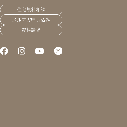
ています
住宅無料相談
メルマガ申し込み
皆様こんにちは！凰建設の森島です。
資料請求
お打合せで0～1歳の赤ちゃんも一緒に来社頂くお客様も
多いのですが、
会うたびに顔立ちがはっきりしてきたり、ハイハイして
動き回るようになっていたりと
ぐんぐん成長していくのを見てほっこりさせて頂いてお
ります。(*^^*)
お打ち合わせに集中していただけるよう、別室でお預か
りさせて頂いたりなども承っておりますので、お気軽に
お声かけください！
子どもの成長って本当にあっという間なんだろうと思い
ます。