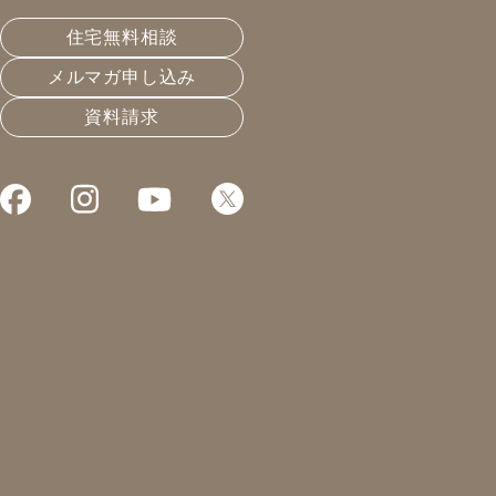
こんにちは。
住宅無料相談
先日、ちょっと力仕事をしただけで筋肉痛。
メルマガ申し込み
前はこれぐらいじゃ筋肉痛になんてならなかったの
資料請求
に……。
もう少し自分を労わってあげようと思った今日この頃で
す(笑)
さて。現場の報告です！
以前、水回りのリフォームをさせていただきましたO様
邸。