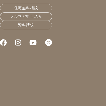
いますか？
住宅無料相談
メルマガ申し込み
皆さんこんにちは！
資料請求
凰建設株式会社 工事部の山下です。
最近、18時頃には薄暗くなってきましたね。
はや…9月中過ぎです。
2023年も残り3ヶ月ちょっとに・・・
早いですね(|| ﾟДﾟ)
1日1日大切に”昨日より今日できるようになったこと”が
あるように過ごしていきたいです。
本日は給気口のフィルターについて
エアコンの上や各お部屋にある『給気』を気にしたこと