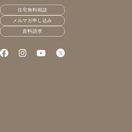
佐藤 啓介
北村 将利
住宅無料相談
メルマガ申し込み
山下 滉人
梨ヶ瀬 信也
資料請求
森 友美子
森 美奈子
森島 朱音
瀬尾 あゆみ
田口 功
篠田 誠也