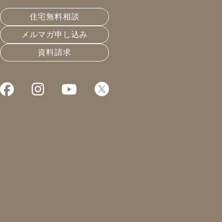
にも影響が…
住宅無料相談
メルマガ申し込み
皆様こんにちは！凰建設の森島です。
資料請求
新築をお考えの方は敏感に情報をキャッチされているか
と思いますが、コロナの感染拡大の影響で、工場が閉鎖
され半導体不足、部品不足、そして近々ではアルミ不足
があり
住宅業界にも大きな影響を与えています。太陽光のパワ
コン、エアコンの室外機、トイレ、給湯器、などなど日
本全国で品薄という状況です。
先日、給湯器が故障してしまいお湯が出ない、とオー
ナー様からご連絡を頂きました。
見に行ってみると、お使いの給湯器はメーカーの保証が
終わりもう部品を取り扱っていない為、交換するしかな