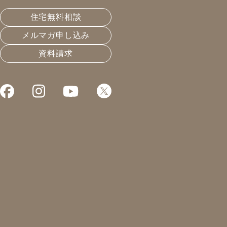
主様と一緒に伐採へ行きまし
住宅無料相談
た！
メルマガ申し込み
資料請求
皆さんこんにちは！
凰建設株式会社 工事部の山下です。
来週から気温がまた下がりそうな天気予報が…。
今週までは最高気温が20℃くらいまで上がる暖かさでし
たが、来週は最高気温が11℃くらいまでしか上がらない
日もあるようです。
最低気温は0℃！？そんな日もあると朝起きれなくなり
そうです。(^_^;)
しかし！弊社が施工する高気密高断熱のお住まいの方は
快適に過ごしていると思います。朝もすぐ起きれるので