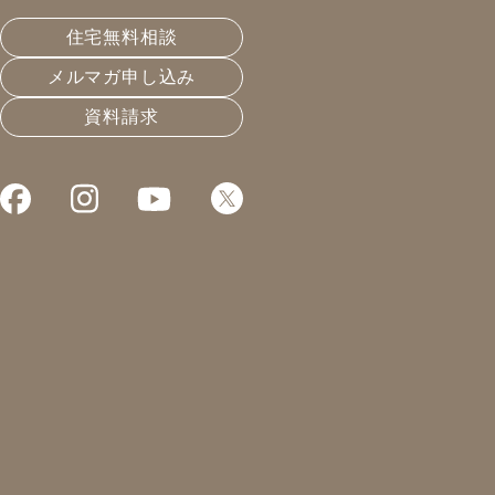
致しました。
住宅無料相談
メルマガ申し込み
皆さんこんにちは！
資料請求
凰建設株式会社 工事部の山下です。
￼11月になったというのに日中は暑いですね、、。
朝晩と日中の温度差が10度近くあると大変なのは服装選
びです。
朝は寒いのでヒートテックを着ていくと、日中は暑すぎ
る事も…難しいものです。
ですが、弊社が施工する高気密高断熱のお住いでは年中
快適で過ごしていただけます！
ぜひ1度ご体感してくださいませ♪
ご来場予約はこちらをクリックしてください。