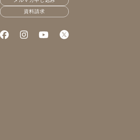
メルマガ申し込み
資料請求
インターンシップ
皆さん、こんにちは！凰建設の山下で
○○の秋という言葉を聞いた事がある
食欲の秋や読書の秋、芸術の秋などが
私は、いま食欲の秋に夢中になってい
さて、本日は岐阜県美濃加茂市にある