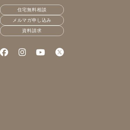
だわり』です。
住宅無料相談
メルマガ申し込み
皆さんこんにちは！
資料請求
凰建設株式会社 工事部の山下です。
最近、感じることがあります。
事務所での間食が影響？で太った・・・。
このままでは
になってまうので、なにか考えないと
いけないと感じております。
自転車で通勤するのが良いのかな？？
本日も『こだわり』について
一生に一度の家づくり。
各建築会社さんによって、こだわり(強み)は違います。