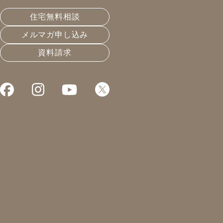
き替え工事の準備を行いまし
住宅無料相談
メルマガ申し込み
た！
資料請求
皆さんこんにちは！
凰建設株式会社 工事部の山下です。
初めてお会いするお客様、職人さんから35歳くらいです
か？と言われることが多くあります。
現場での打ち合わせ、現場管理をしていると年上に見ら
れた方がよいので喜んだ方が良いのか悩ましいですね。
先日ダーツバー
に行ったのですが30代くらい？と思
われていたそうです。
仕事、プライベートでも30代！？ということで。