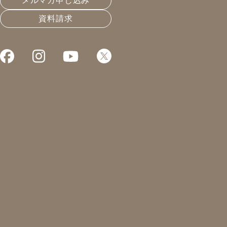
メルマガ申し込み
資料請求
大規模リフォーム(
皆さんこんにちは！凰建設の山下です
犬の散歩をしていると
、土筆(つくし
ました。
つくしの卵とじ・つくしのお浸しなど
大規模リフォーム、K様邸では大工さ