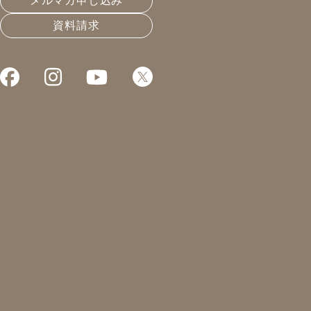
メルマガ申し込み
資料請求
屋根の改修工事
皆さんこんにちは！
凰建設株式会社 工事部の山下です。
昼間は打ち合わせや、現場での作業を
ています。
打ち合わせでは、お客様と行ったり職
いることはないか？など。