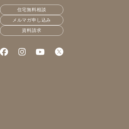
沢市
住宅無料相談
メルマガ申し込み
皆さんこんにちは！
資料請求
凰建設株式会社 工事部の山下です。
私の愛車(社用の軽トラ)のシルバーちゃんを少し改造し
ました！
改造というか荷台に簡易的な棚を設けてみました。
緊急の修繕も担当することがあるので、ある程度の修繕
工具を常に積んでいます。
トイレのスッポン、給水のパッキン、室外機などのドレ
ンクリーナー、コーキング、ブルーシート、養生マッ
ト、伸縮タイプの2連ハシゴ、伸縮の4尺脚立、ビス関係
など