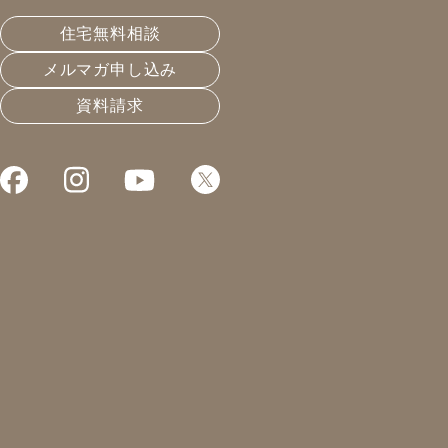
皆さんこんにちは！
住宅無料相談
凰建設株式会社 工事部の山下です。
メルマガ申し込み
先日、事務所に蛇が出たそうです。
資料請求
秋ですね〜
冬眠をする前にご飯を探していたのでしょうか？
事務所内で書類を作成していたらキャーと悲鳴が・・・
蛇よりもびっくりです
無事に捕獲をして少し事務所から遠いところに移動して
もらいました。
来社される方はご安心を！
本日は建設現場の『美』について
5S活動という言葉を耳にしたことがありますでしょう