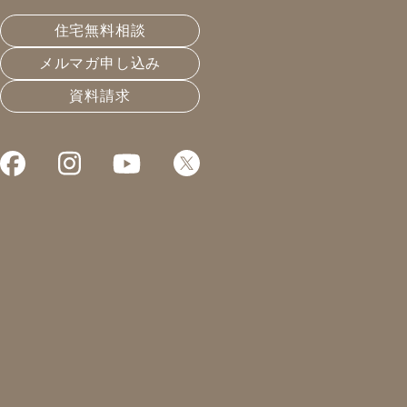
皆さんこんにちは！
住宅無料相談
凰建設株式会社 工事部の山下です。
メルマガ申し込み
先日、道路占用許可の為に岐阜市役所などに行くことが
資料請求
あったのですが16階は意外と遠いですね・・・
階段で行けるかな？と思っていたら案外遠く、また電話
も掛かってきて対応しながら登っていったのですが、体
力が落ちてしまったなぁと改めて感じされました。
学生時代であれば楽々行けたと思います……
もっと動かなければなりませんね！
今週は床下に潜ったりする日が多かったです。
床下点検口はキッチンや洗面室に設けられていることが
あり、年二一度は床下点検をして頂けると良いです。