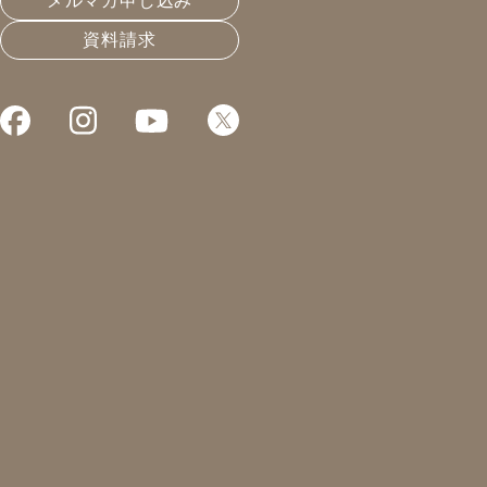
メルマガ申し込み
資料請求
建具屋さんがカッ
皆さんこんにちは！
凰建設株式会社 工事部の山下です。
『家づくり百貨』という言葉を耳にし
プロが認める選りすぐりの工務店と設
様々な工務店さんとの交流があるので