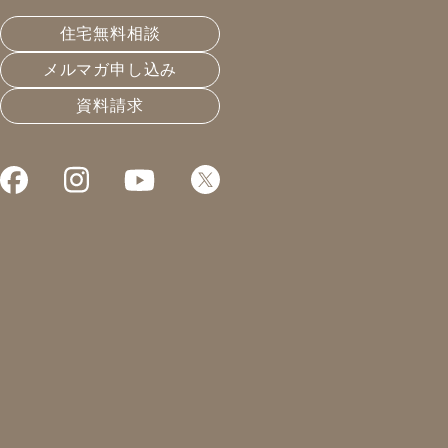
皆さんこんにちは！凰建設の山下です。
住宅無料相談
メルマガ申し込み
こちらの現場では工事が終盤を迎えてきました！
資料請求
外壁では板金が取り付けられ雨風からの心配はもうあり
ません。既存の壁は波をうっていたので下地を取り付け
る際、鑿で加工したりと納まりが綺麗になるよう丁寧に
施工を行っていきました。