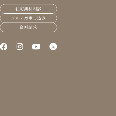
皆さんこんにちは！
住宅無料相談
凰建設株式会社 工事部の山下です。
メルマガ申し込み
11月に入り17時くらいには暗くて肌寒いですね。
資料請求
外作業をしているとちょっと待ってくれ〜と思います
が、待ってくれない・・・。
先日、購入したヘッドライトが大活躍中です！
先日、参加させて頂いた断熱実技研修について
断熱施工方法や疑問、不安などを講師の森社長に教えて
頂きながら研修に参加しました。
実技モデル棟で床の断熱施工であったり壁、天井の
GW(グラスウール)施工性を再確認していきました。