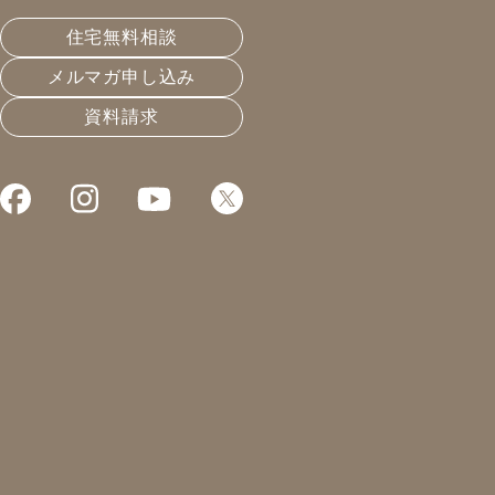
皆さんこんにちは！
住宅無料相談
凰建設株式会社 工事部の山下です。
メルマガ申し込み
先日、専務に山下もYouTubeに出てみないか？とお誘い
資料請求
を頂きました。
今は現場と資格勉強で手一杯ですので、少し落ち着いた
らお願いします！m(_ _)m
T様邸では、先日 熱橋検査を行いました。
3月26日に投稿したブログにもあるように、熱橋とは熱
を室内に伝えてしまう箇所。
主に給排水の貫通部や、金物の所になります。
熱橋をそのままにすると、冬場に結露が起こります。 こ
れは部分的に冷えてしまっていることが原因と考えられ
ます。そうなるとカビが生えたりする事があります。