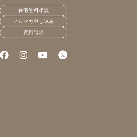
皆さんこんにちは！
住宅無料相談
凰建設株式会社 工事部の山下です。
メルマガ申し込み
お日様が出てくれると暖かいのですが、曇ってしまうと
資料請求
肌寒いですね。( ´›ω‹｀)さむい
そんな中、工場で材料の塗装をしながら乾燥待ちに他現
場で打ち合わせ・明日の準備など行っていたら18時30
分！？
本当に、、わぉ！(笑)ですよね。
森さん、手伝いに来て下さり本当にありがとうございま
した。
さてさて、今年は開催したい！春のトレッキングツ
アー！！
トレッキングツアー
お申し込みはこちらをクリックして