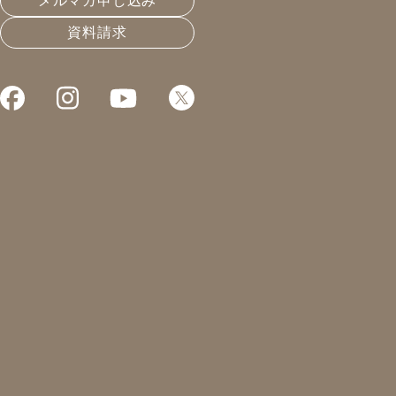
メルマガ申し込み
資料請求
社員研修で憧れの
皆様こんにちは！凰建設の森島です。
7/20〜7/21の2日間で、浜松へ社
≪1日目≫
マルベリーハウス
さんの完成物件
マルベリーハウスさんのモデルハウス
樹々匠建設
さんのモデルハウス