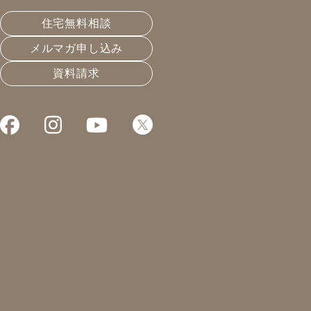
か…
住宅無料相談
メルマガ申し込み
皆様こんにちは！凰建設の森島です。
資料請求
今日は上司に「森島さんの家は結露で困ってますか？」
と聞かれて困ってしまいました。
先日は岐阜県の応急仮設住宅の熱橋検査に行った際に窓
や玄関ドアまで結露でびちょびちょになっているのを目
の当たりにしたり、お客様からの結露に困っているお話
を聞いたりと、結露の話題に触れることは日常なのに、
自分の家の窓なんて気にしたことがないことに気づいて
しまいました。
まずは自分の住生活を見直して、お客様の不快な気持ち
を実感しなければいけないと思いました。
とりあえず今日は帰ったら窓を見てみたいと思います。