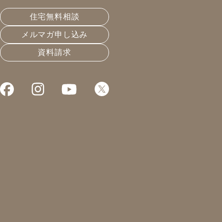
皆さん、こんにちは！凰建設の山下です。
住宅無料相談
先日、インターンシップの方とモデルハウスにお邪魔さ
メルマガ申し込み
せて頂いたのですが、玄関ドアを開けた瞬間から木の温
資料請求
もりが溢れる心地よさで、特に生づくり床・幻の漆喰の
壁・清活畳が魅力的です。
私も住みたいなぁと強く感じました。皆様も、是非一度
モデルハウスをご覧下さい♪
モデルハウスのご予約は
こちらから
♪