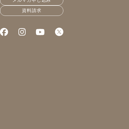
メルマガ申し込み
資料請求
H様邸 土台伏せ
皆さんこんにちは！
凰建設株式会社 工事部の山下です。
先日、会長から南瓜(かぼちゃ)を頂
東洋かぼちゃ、西洋かぼちゃ、ペポか
皆様はどのように召し上がりますか？