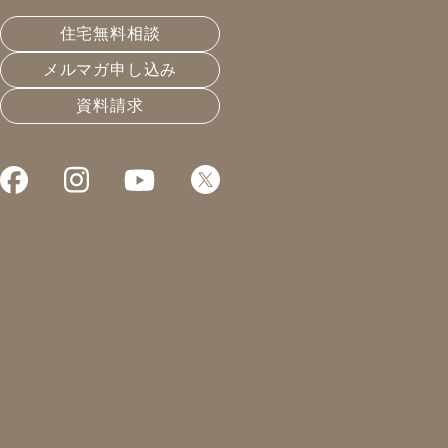
皆さんこんにちは！凰建設の山下です。
住宅無料相談
最近、いろんなハウスメーカーさんや工務店さんの
メルマガ申し込み
HP・SNSを見る機会があるのですが、本当に勉強にな
資料請求
ることが多くあります。どのように施工しているのか？
気密処理や熱橋処理の方法は？良いところ NGなところ
を見て改善策などを考える。自分自身の知識・技術を常
に高めていきたいと思う日々です。
K様邸では外構改修工事が完成を迎えました！
今までのブロック塀では地震などが発生した場合崩れて
もおかしくなかったものを解体し、新たに施工致しまし
た。
お客様とブロックのデザインやフェンスを決めていく、
長いようであっという間に進んでいきました。