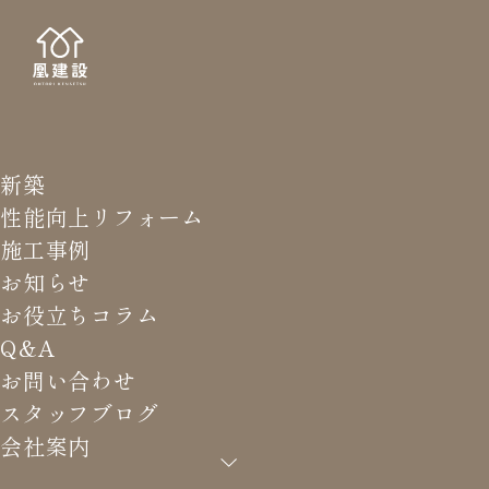
新築
STAFF
スタッ
性能向上リフォーム
施工事例
お知らせ
お役立ちコラム
Q&A
HOME
>
スタッフブログ
>
K様邸 外構改修工事 [完]
お問い合わせ
スタッフブログ
会社案内
K様邸 外構改修工事 [完]