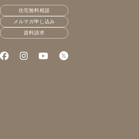
皆さんこんにちは！
住宅無料相談
凰建設株式会社 工事部の山下です。
メルマガ申し込み
5月14日は母の日ですね。
資料請求
プレゼントはお花にするか食べ物系にするか悩みました
が、今年はお花
にしてみました。
日々の感謝の気持ちを伝えることが大切ですね♪
先日、H様邸の上棟(建て方)がありました！
とても良い天気で上党日和♪素敵です
朝早くからお施主様、大工さん、レッカーさん、設計さ
ん、監督さんが集まり上棟の準備をしていきます。
私たち職人さんは足場のメッシュシートを張ったり躯体
を組み上げる準備を行い、お施主様、監督さんはお住ま