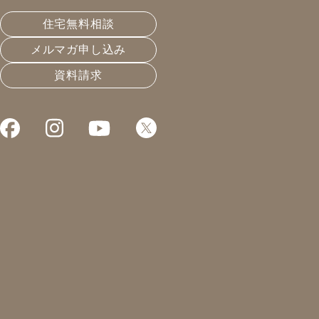
ました！
住宅無料相談
メルマガ申し込み
皆さんこんにちは！
資料請求
凰建設株式会社 工事部の山下です。
3日に1回(週に2回)ブログ投稿を目指しているのです
が、ただブログを投稿していてもお客様に興味を持って
読んでいただくことは出来ません。
多くの方に読んでいただく為にはどうしたら良いのか？
濃い内容になるよう投稿していきたいと感じます。入社
当時よりは成長したのかな？？
本日は外壁の板張り！
外壁というと？
・板金(ガルバリウム)