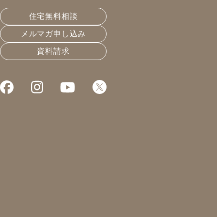
皆さんこんにちは！
住宅無料相談
凰建設株式会社 工事部の山下です。
メルマガ申し込み
先日、現場に向かっている途中 突然車が突っ込んできて
資料請求
ヒヤッとしました。
私は1日の中で3分の1は車で移動している事が多いので
改めて気をつけなければいけないと感じました。また岐
阜県も梅雨入りをして雨が降ると視界が悪くなってしま
うので、今まで以上に安全運転を心掛けたいと感じま
す。
本題に入る前に『ヒヤリハット』という言葉を聞いたこ
とがありますでしょうか？
大きな事故やケガをしなくても、ヒヤッとした・・・。
よく考えてみると、事故に繋がっていたかもしれないと